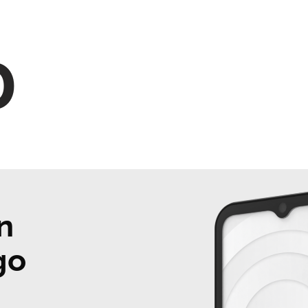
0
n
go