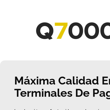
Q
7
00
Máxima Calidad E
Terminales De Pa