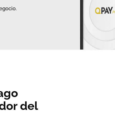
egocio.
pago
dor del