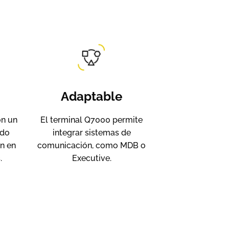
Adaptable
on un
El terminal Q7000 permite
odo
integrar sistemas de
n en
comunicación, como MDB o
.
Executive.