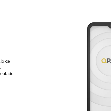
a
s
cio de
s
ceptado