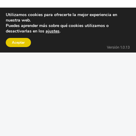
Política de seguridad
Utilizamos cookies para ofrecerte la mejor experiencia en
nuestra web.
Canal Ético
Puedes aprender más sobre qué cookies utilizamos o
desactivarlas en los
ajustes
.
Política de medio ambiente
Aceptar
Comunicación requisitos de
Versión 1.0.13
proveedores
ISO 9001
ISO 14001
ISO 27001
Copyright © 2026 QPAY. All rights reserved